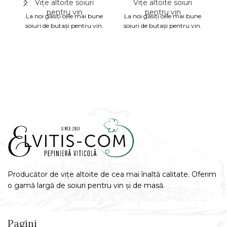
Vițe altoite soiuri
Vițe altoite soiuri
pentru vin
pentru vin
La noi găsiți cele mai bune
La noi găsiți cele mai bune
L
soiuri de butași pentru vin.
soiuri de butași pentru vin.
s
Producător de vițe altoite de cea mai înaltă calitate. Oferim
o gamă largă de soiuri pentru vin și de masă.
Pagini