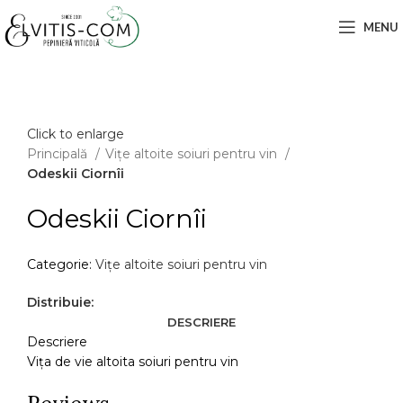
MENU
Click to enlarge
Principală
Vițe altoite soiuri pentru vin
Odeskii Ciornîi
Odeskii Ciornîi
Categorie:
Vițe altoite soiuri pentru vin
Distribuie:
DESCRIERE
Descriere
Vița de vie altoita soiuri pentru vin