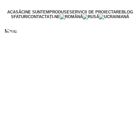
ACASĂ
CINE SUNTEM
PRODUSE
SERVICII DE PROIECTARE
BLOG
SFATURI
CONTACTAȚI-NE
Soiuri pentru vin
Menu
mai mult
Soiuri de masă
mai mult