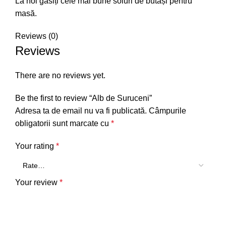
La noi găsiți cele mai bune soiuri de butași pentru
masă.
Reviews (0)
Reviews
There are no reviews yet.
Be the first to review “Alb de Suruceni”
Adresa ta de email nu va fi publicată.
Câmpurile
obligatorii sunt marcate cu
*
Your rating
*
Your review
*