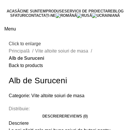
ACASĂ
CINE SUNTEM
PRODUSE
SERVICII DE PROIECTARE
BLOG
SFATURI
CONTACTAȚI-NE
Menu
Click to enlarge
Principală
Vite altoite soiuri de masa
Alb de Suruceni
Back to products
Alb de Suruceni
Categorie:
Vite altoite soiuri de masa
Distribuie:
DESCRIERE
REVIEWS (0)
Descriere