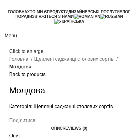
ГОЛОВНА
ХТО МИ Є
ПРОДУКТИ
ДИЗАЙНЕРСЬКІ ПОСЛУГИ
БЛОГ
ПОРАДИ
ЗВ’ЯЖІТЬСЯ З НАМИ
Menu
Click to enlarge
Головна
Щеплені саджанці столових сортів
Молдова
Back to products
Молдова
Категорія:
Щеплені саджанці столових сортів
Поділитися:
ОПИС
REVIEWS (0)
Опис