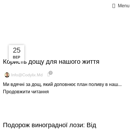
Menu
Блог
25
25
25
ДОГЛЯД ТА ОБСЛУГОВУВАННЯ
ВЕР
ВЕР
ВЕР
Користь дощу для нашого життя
0
Info@codylix.md
Ми вдячні за дощ, який доповнює план поливу в наш...
Продовжити читання
ЕТАПИ ВИНОГРАДАРСТВА
Подорож виноградної лози: Від