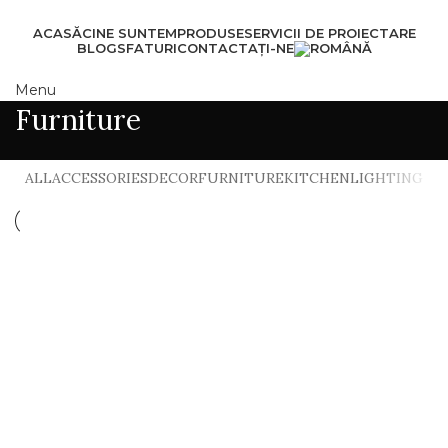
ACASĂ
CINE SUNTEM
PRODUSE
SERVICII DE PROIECTARE
BLOG
SFATURI
CONTACTAȚI-NE
Menu
Furniture
ALL
ACCESSORIES
DECOR
FURNITURE
KITCHEN
LIGHTING
Furniture
Netus eu mollis hac dignis
Furniture
A lacus bibendum pulvinar