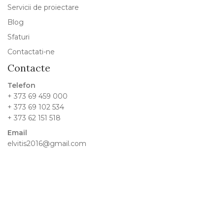
Servicii de proiectare
Blog
Sfaturi
Contactati-ne
Contacte
Telefon
+ 373 69 459 000
+ 373 69 102 534
+ 373 62 151 518
Email
elvitis2016@gmail.com
Adresă
satul Sireți, raionul Strășeni
Rețele sociale