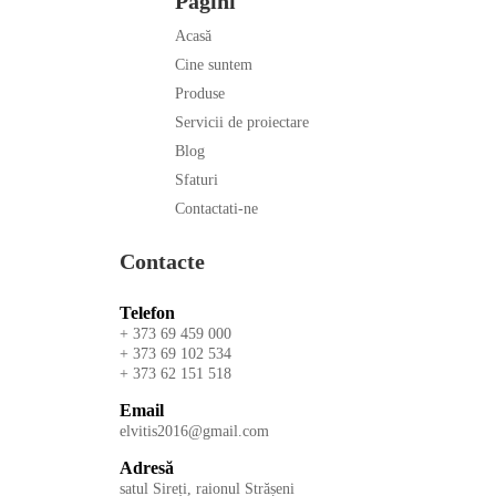
Pagini
Acasă
Cine suntem
Produse
Servicii de proiectare
Blog
Sfaturi
Contactati-ne
Contacte
Telefon
+ 373 69 459 000
+ 373 69 102 534
+ 373 62 151 518
Email
elvitis2016@gmail.com
Adresă
satul Sireți, raionul Strășeni