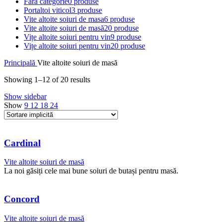
Fără categorie
0 produse
Portaltoi viticol
3 produse
Vite altoite soiuri de masa
6 produse
Vite altoite soiuri de masă
20 produse
Vițe altoite soiuri pentru vin
9 produse
Vițe altoite soiuri pentru vin
20 produse
Principală
Vite altoite soiuri de masă
Showing 1–12 of 20 results
Show sidebar
Show
9
12
18
24
Cardinal
Vite altoite soiuri de masă
La noi găsiți cele mai bune soiuri de butași pentru masă.
Concord
Vite altoite soiuri de masă