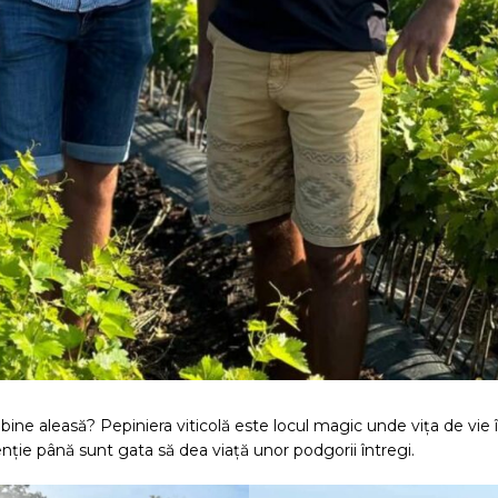
bine aleasă? Pepiniera viticolă este locul magic unde vița de vie își
u atenție până sunt gata să dea viață unor podgorii întregi.