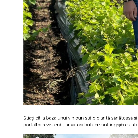
Știați că la baza unui vin bun stă o plantă sănătoasă și 
portaltoi rezistenți, iar viitorii butuci sunt îngrijiți c