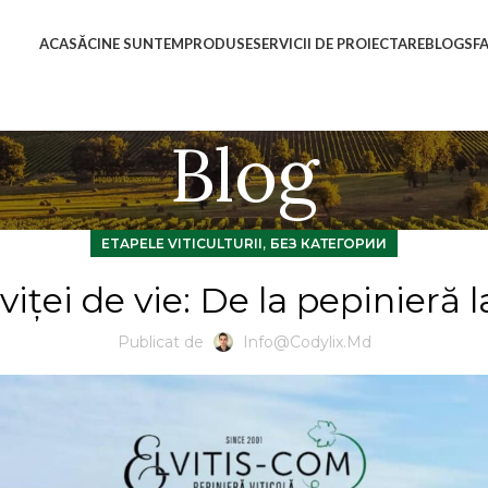
ACASĂ
CINE SUNTEM
PRODUSE
SERVICII DE PROIECTARE
BLOG
SF
Blog
,
ETAPELE VITICULTURII
БЕЗ КАТЕГОРИИ
viței de vie: De la pepinieră 
Publicat de
Info@codylix.md