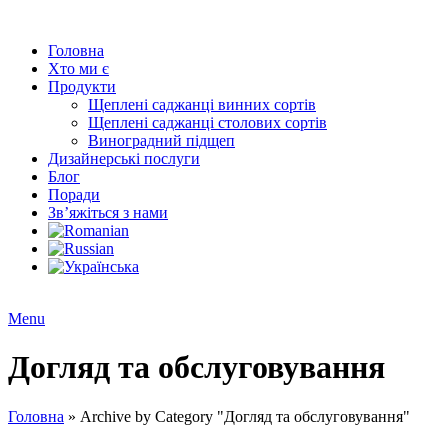
Головна
Хто ми є
Продукти
Щеплені саджанці винних сортів
Щеплені саджанці столових сортів
Виноградний підщеп
Дизайнерські послуги
Блог
Поради
Зв’яжіться з нами
Menu
Догляд та обслуговування
Головна
»
Archive by Category "Догляд та обслуговування"